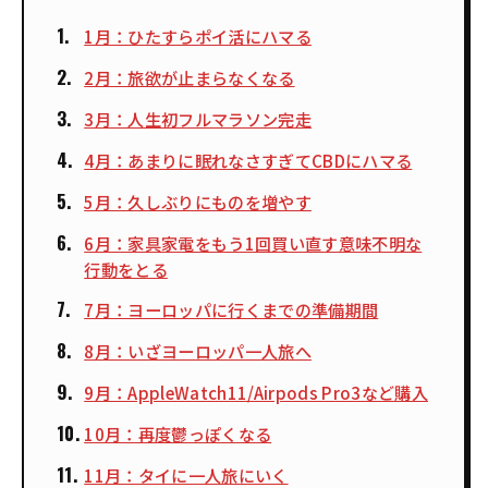
1月：ひたすらポイ活にハマる
2月：旅欲が止まらなくなる
3月：人生初フルマラソン完走
4月：あまりに眠れなさすぎてCBDにハマる
5月：久しぶりにものを増やす
6月：家具家電をもう1回買い直す意味不明な
行動をとる
7月：ヨーロッパに行くまでの準備期間
8月：いざヨーロッパ一人旅へ
9月：AppleWatch11/Airpods Pro3など購入
10月：再度鬱っぽくなる
11月：タイに一人旅にいく