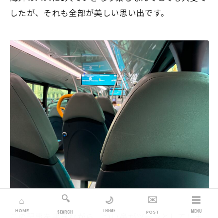
したが、それも全部が美しい思い出です。
🔍
✉️
☰
🌙
⌂
THEME
HOME
MENU
SEARCH
POST
この記事を書きながら、つい鼻がツーンとしてしま