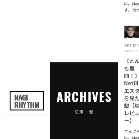
は。Nag
す。 当
ト(Nagi
Rhyth
現在毎
1000...
2019.12.
2026.02.
【と
も展
開！
Netfl
エス
ARCHIVES
NAGI
を見
RHYTHM
想【
記事一覧
レビ
ー】
こんに
は。Nag