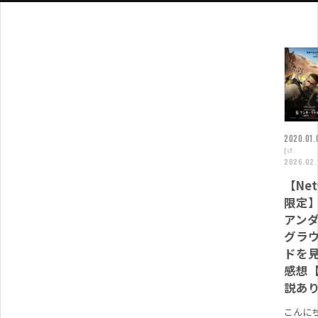
2020.01.
(↺
2026.02.
【Netf
限定】
アン
グラ
ドを
感想
説あ
こんに