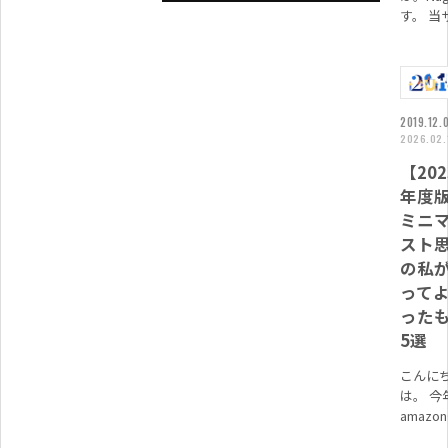
す。 当
ト(Nagi
Rhyth
現在毎
1000...
2019.12.
2026.02.
【202
年度
ミニ
スト
の私
って
った
5選
こんに
は。 今
amazo
「サイ