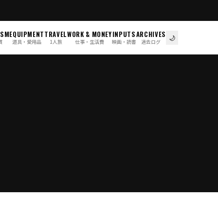
ISM
EQUIPMENT
TRAVEL
WORK & MONEY
INPUTS
ARCHIVES
🌙
慣
道具・愛用品
1人旅
仕事・生活費
映画・読書
過去ログ