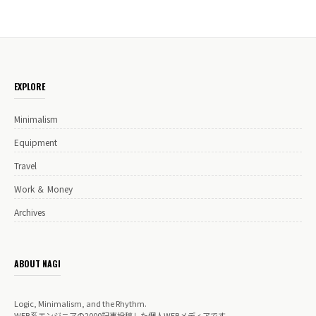
EXPLORE
Minimalism
Equipment
Travel
Work ＆ Money
Archives
ABOUT NAGI
Logic, Minimalism, and the Rhythm.
WEB系エンジニアの2000記事投稿した個人WEBメディアです。