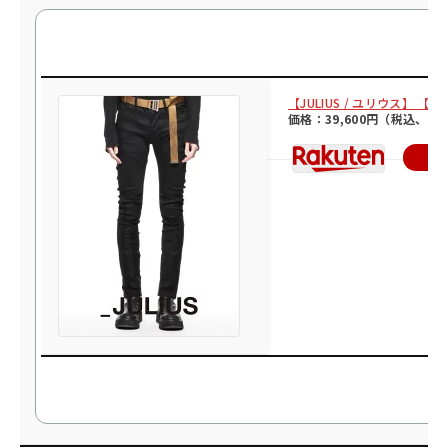
【JULIUS / ユリウス】 【24
価格：39,600円（税込、送
楽