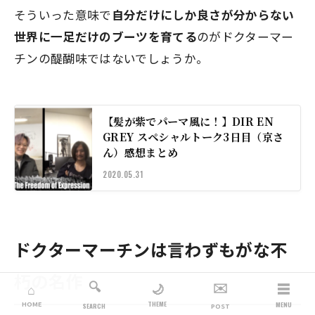
そういった意味で
自分だけにしか良さが分からない
世界に一足だけのブーツを育てる
のがドクターマー
チンの醍醐味ではないでしょうか。
【髪が紫でパーマ風に！】DIR EN
GREY スペシャルトーク3日目（京さ
ん）感想まとめ
2020.05.31
ドクターマーチンは
言わずもがな不
朽の名作
🔍
✉️
☰
🌙
⌂
THEME
HOME
MENU
SEARCH
POST