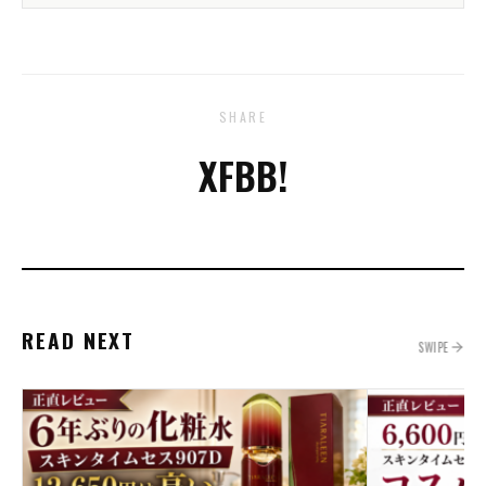
SHARE
X
FB
B!
READ NEXT
SWIPE