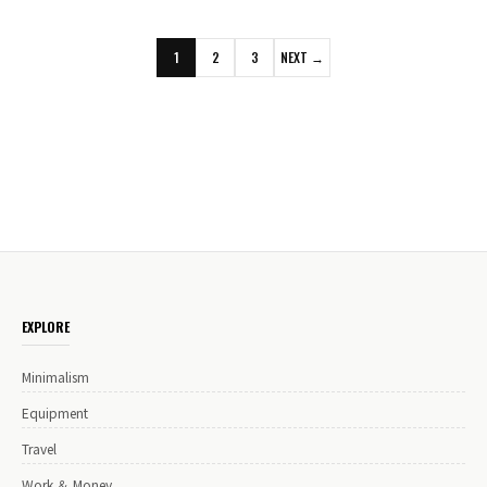
1
2
3
NEXT →
EXPLORE
Minimalism
Equipment
Travel
Work ＆ Money