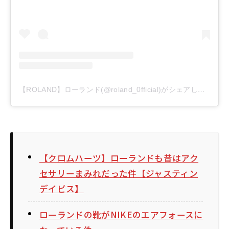
【ROLAND】ローランド(@roland_0fficial)がシェアした投稿
【クロムハーツ】ローランドも昔はアク
セサリーまみれだった件【ジャスティン
デイビス】
ローランドの靴がNIKEのエアフォースに