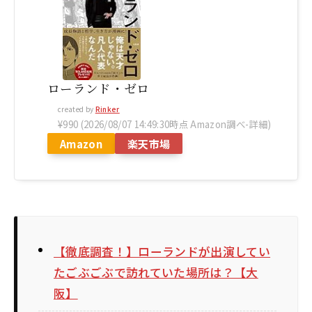
ローランド・ゼロ
created by
Rinker
¥990
(2026/08/07 14:49:30時点 Amazon調べ-
詳細)
Amazon
楽天市場
【徹底調査！】ローランドが出演してい
たごぶごぶで訪れていた場所は？【大
阪】