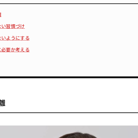
離
ない習慣づけ
ないようにする
に必要か考える
離