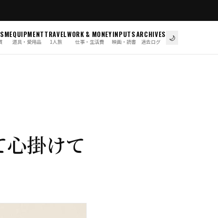
ISM
EQUIPMENT
TRAVEL
WORK & MONEY
INPUTS
ARCHIVES
🌙
慣
道具・愛用品
1人旅
仕事・生活費
映画・読書
過去ログ
て心掛けて