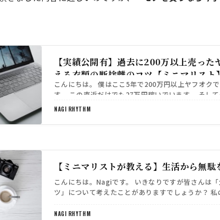
【実績公開有】過去に200万以上売った
える衣類の断捨離のコツ【ミニマリスト
こんにちは。 僕はここ5年で200万円以上ヤフオク
す。 この直近だけでも27万円稼いでいます。 そし
ニマリスト生活をお伝えしました。 https://sib-…
NAGI RHYTHM
【ミニマリストが教える】生活から無駄
こんにちは。Nagiです。 いきなりですが皆さんは
ツ」について考えたことがありますでしょうか？ 私
は主にこちらとなっております。 必要のない大人数
NAGI RHYTHM