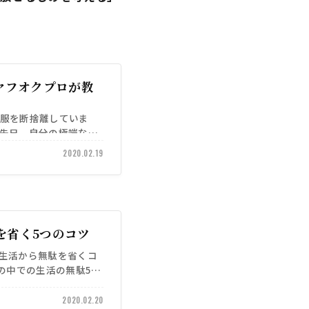
ヤフオクプロが教
】
で服を断捨離していま
て先日、自分の極端なミ
2020.02.19
を省く5つのコツ
「生活から無駄を省くコ
の中での生活の無駄5点
の飲み会 …
2020.02.20