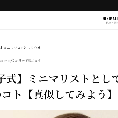
MINIMAL
思考・習
】ミニマリストとして心掛...
⏱️ 約 8 分で読めます
26.02.16)
子式】ミニマリストとし
のコト【真似してみよう】