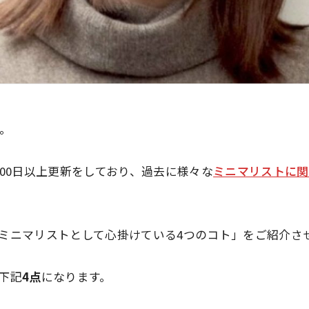
す。
000日以上更新をしており、過去に様々な
ミニマリストに関
ミニマリストとして心掛けている4つのコト」
をご紹介さ
下記
4点
になります。