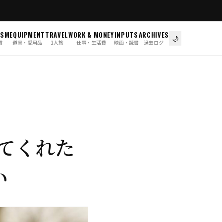
ISM
EQUIPMENT
TRAVEL
WORK & MONEY
INPUTS
ARCHIVES
🌙
慣
道具・愛用品
1人旅
仕事・生活費
映画・読書
過去ログ
えてくれた
い