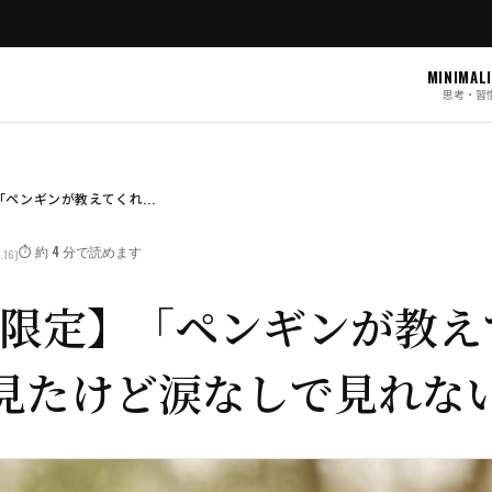
MINIMAL
思考・習
】「ペンギンが教えてくれ...
⏱️ 約 4 分で読めます
.16)
lix限定】「ペンギンが教
見たけど涙なしで見れな