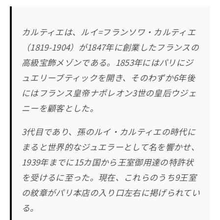
カルティエは、ルイ=フランソワ・カルティエ
（1819-1904）が1847年に創業したフランスの
高級宝飾メゾンである。1853年にはパリにジ
ュエリーブティックを開き、そのわずか6年後
にはフランス皇帝ナポレオン3世の皇后ウジェ
ニーを顧客とした。
3代目であり、孫のルイ・カルティエの時代に
まると世界的なジュエラーとして名を響かせ、
1939年までに15カ国から王室御用達の特許状
を受けるに至った。現在、これらのうち9王室
の紋章がパリ本店の入り口左右に掲げられてい
る。