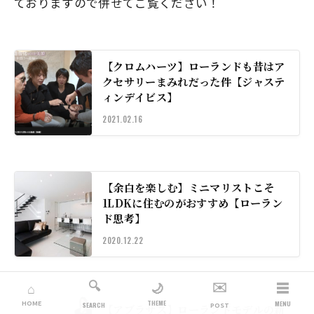
ておりますので併せてご覧ください！
【クロムハーツ】ローランドも昔はア
クセサリーまみれだった件【ジャステ
ィンデイビス】
2021.02.16
【余白を楽しむ】ミニマリストこそ
1LDKに住むのがおすすめ【ローラン
ド思考】
2020.12.22
🔍
✉️
☰
🌙
⌂
THEME
HOME
MENU
SEARCH
POST
【アブラサス】ローランドモデルの新