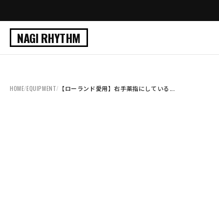
NAGI RHYTHM
HOME
/
EQUIPMENT
/
【ローランド愛用】右手薬指にしている...