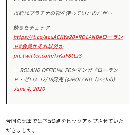
以前はプラチナの物を使っていたのだが…
続きをチェック
https://t.co/acuACKYa20
#ROLAND
#ローラン
ド
#会員かそれ以外か
pic.twitter.com/IxKuF8tLzS
— ROLAND OFFICIAL FC＠マンガ『ローラン
ド・ゼロ』12/18発売 (@ROLAND_fanclub)
June 4, 2020
今回の記事では下記3点をピックアップさせていた
だきました。