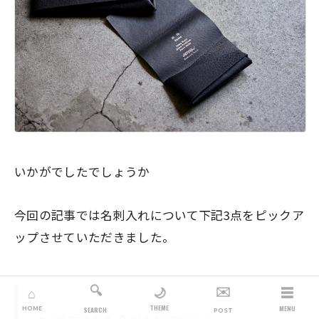
いかがでしたでしょうか
今回の記事では名刺入れについて下記3点をピックア
ップさせていただきました。
🔍
✉️
☰
🌙
⌂
THEME
HOME
MENU
SEARCH
POST