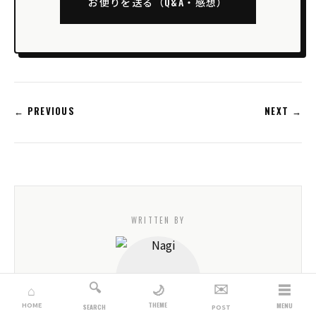
お便りを送る（Q&A・感想）
← PREVIOUS
NEXT →
WRITTEN BY
🔍
✉️
☰
🌙
⌂
THEME
HOME
MENU
SEARCH
POST