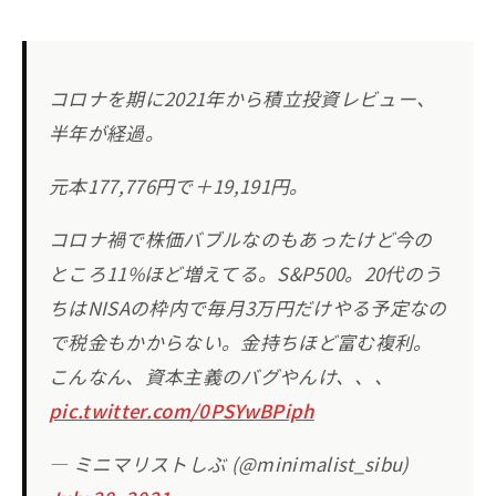
コロナを期に2021年から積立投資レビュー、
半年が経過。
元本177,776円で＋19,191円。
コロナ禍で株価バブルなのもあったけど今の
ところ11%ほど増えてる。S&P500。20代のう
ちはNISAの枠内で毎月3万円だけやる予定なの
で税金もかからない。金持ちほど富む複利。
こんなん、資本主義のバグやんけ、、、
pic.twitter.com/0PSYwBPiph
— ミニマリストしぶ (@minimalist_sibu)