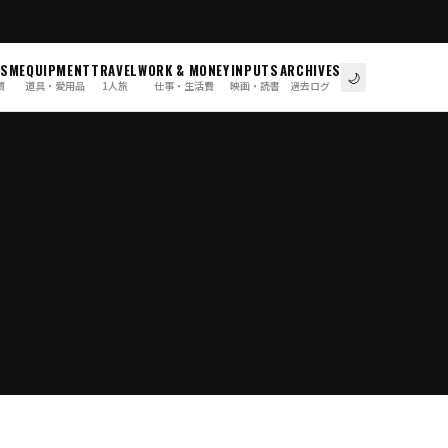
ISM
EQUIPMENT
TRAVEL
WORK & MONEY
INPUTS
ARCHIVES
🌙
慣
道具・愛用品
1人旅
仕事・生活費
映画・読書
過去ログ