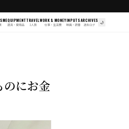
ISM
EQUIPMENT
TRAVEL
WORK & MONEY
INPUTS
ARCHIVES
🌙
慣
道具・愛用品
1人旅
仕事・生活費
映画・読書
過去ログ
ものにお金