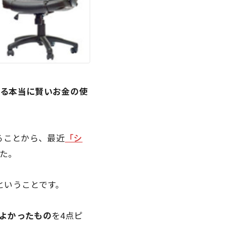
れる本当に賢いお金の使
ることから、最近
「シ
た。
ということです。
よかったもの
を4点ピ