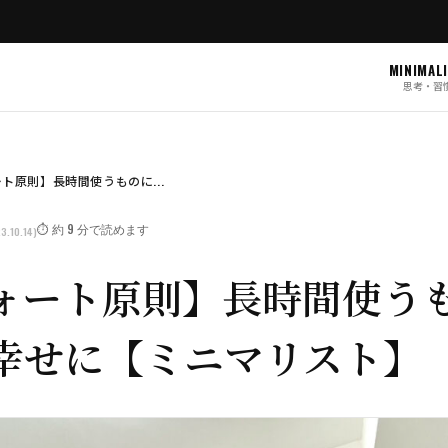
MINIMAL
思考・習
ト原則】長時間使うものに...
⏱️ 約 9 分で読めます
3.10.14)
ォート原則】長時間使う
幸せに【ミニマリスト】