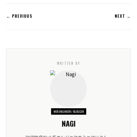
← PREVIOUS
NEXT →
WRITTEN BY
WEB ENGINEER / BLOGGER
NAGI