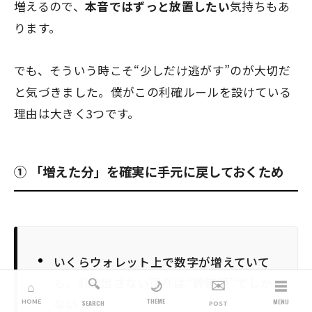
増えるので、
本音ではずっと放置したい
気持ちもあ
ります。
でも、そういう時こそ“少しだけ逃がす”のが大切だ
と気づきました。僕がこの利確ルールを設けている
理由は大きく3つです。
① 「増えた分」を確実に手元に戻しておくため
いくらウォレット上で数字が増えていて
も、
引き出さない限りは“評価額”でしか
🔍
✉️
☰
🌙
⌂
ない
THEME
HOME
MENU
SEARCH
POST