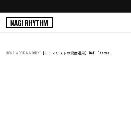
NAGI RHYTHM
HOME
/
WORK & MONEY
/
【ミニマリストの資産運用】DeFi「Kamin...