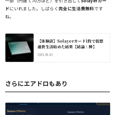
一部（円建て70万ほど）を引き出して
Solayerカー
ド
にいれました。しばらく
完全に生活費無料
です
ね。
【体験談】Solayerカード1枚で仮想
通貨生活始めた結果【結論：神】
2025.05.03
さらにエアドロもあり