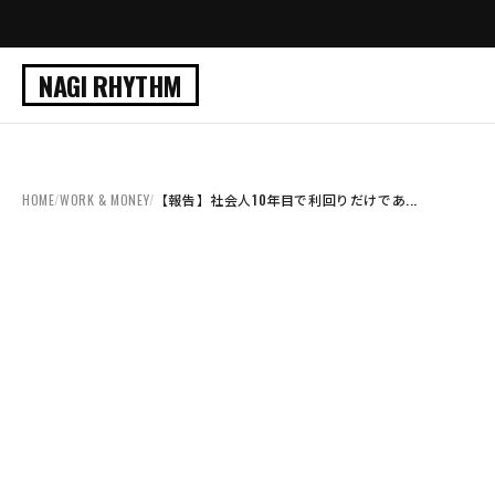
NAGI RHYTHM
HOME
/
WORK & MONEY
/
【報告】社会人10年目で利回りだけであ...