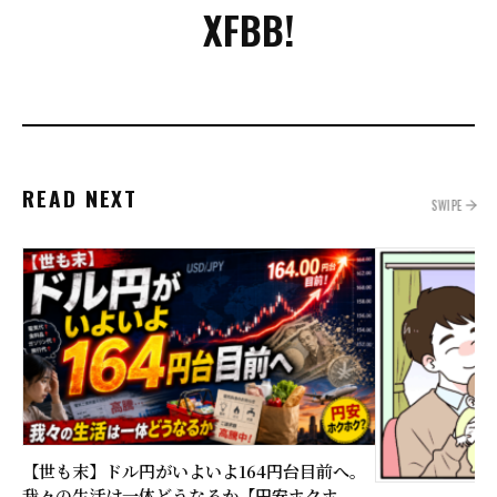
X
FB
B!
READ NEXT
SWIPE
【世も末】ドル円がいよいよ164円台目前へ。
我々の生活は一体どうなるか【円安ホクホ