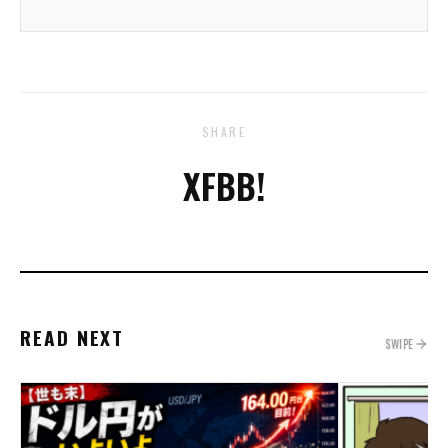
SHARE
X
FB
B!
READ NEXT
SWIPE