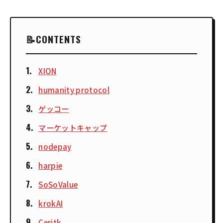
CONTENTS
XION
humanity protocol
ゲッコー
マーケットキャップ
nodepay
harpie
SoSoValue
krokAI
Ceritk