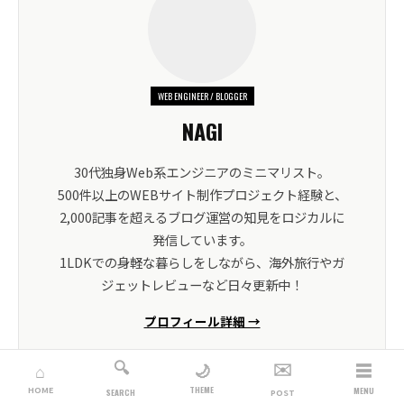
WEB ENGINEER / BLOGGER
NAGI
30代独身Web系エンジニアのミニマリスト。
500件以上のWEBサイト制作プロジェクト経験と、
2,000記事を超えるブログ運営の知見をロジカルに
発信しています。
1LDKでの身軽な暮らしをしながら、海外旅行やガ
ジェットレビューなど日々更新中！
プロフィール詳細 →
🔍
✉️
☰
🌙
⌂
THEME
HOME
MENU
SEARCH
POST