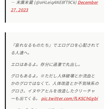
— 末廣末蔵 (@oHLeiqANE8fT9Ck)
December
27, 2023
『哀れなるものたち』でエログロを心配されて
る人達へ。
エロはあるよ。存分に過激で丸出し。
グロもあるよ。※ただし人体破壊とか流血と
かのグロではなくて、人体改造とか不気味系の
グロさ。イヌやアヒルを改造したクリーチャ
ーも出てくる。
pic.twitter.com/fLKSChGgbi