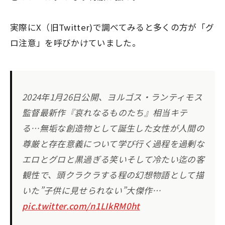
実際にX（旧Twitter)で調べてみると多くの方が「グ
ロ注意」を呼びかけていました。
2024年1月26日公開、ヨルゴス・ランティモス
監督最新作『哀れなるものたち』相当キテ
る…無垢な創造物として誕生した女性が人間の
尊厳と存在意義について学び行く過程を過剰な
エロとグロと黒過ぎる笑いそして冷たい迄の客
観性で、頭クラクラする程の幻想物語として描
いた”子供に見せられない”大傑作…
pic.twitter.com/n1LIkRM0ht