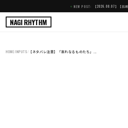
【2026.08.07】【肌断食終了かも】12,65
NEW POST:
NAGI RHYTHM
HOME
/
INPUTS
/
【ネタバレ注意】「哀れなるものたち」...