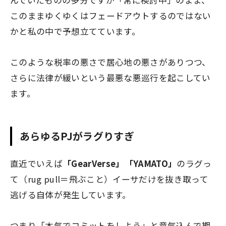
んでいたものの多分ですが「常に検討中」のまま、
このままゆくゆくはフェードアウトするのではない
かと私の中で予想立てています。
このような税率の悪さで居心地の悪さがありつつ、
さらに法律が緩いという最悪な悪巡行を起こしてい
ます。
あらゆるPJがラグりすぎ
直近でいえば
「GearVerse」「YAMATO」
のラグっ
て（rug pull＝飛ぶこと）イーサだけを抜き取って
逃げる自体が発生しています。
つまり「本気でコミットをしよう」と意気込んで期