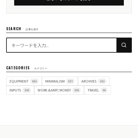
SEARCH
記事を探す
CATEGORIES
カテゴリー
EQUIPMENT
MINIMALISM
ARCHIVES
863
537
252
INPUTS
WORK &AMP; MONEY
TRAVEL
238
190
50