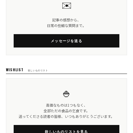
✉️
記事の感想から、
日常の些細な質問まで。
メッセージを送る
WISHLIST
欲しいものリスト
🍚
高価なものは1つもなく、
全部ただの食品の乞食です。
送ってくださる読者の皆様、いつもありがとうございます。
欲しいものリストを見る