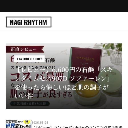
NAGI RHYTHM
FEATURED STORY
【レビュー】6,600円の石鹸「スキ
ンタイムセス907D ソファーレン」
を使ったら悔しいほど肌の調子が
いい件
2026.08.04
【レビュー】ランナーがadidasのランニングマルチポ