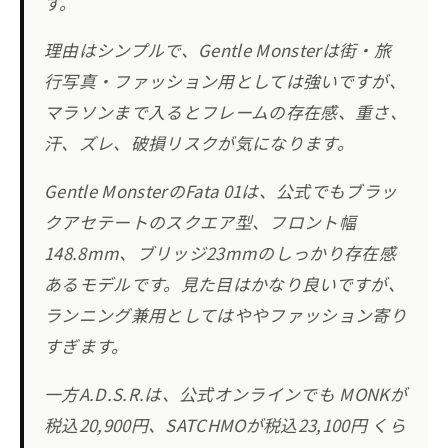
す。
理由はシンプルで、Gentle Monsterは街・旅
行写真・ファッション用としては強いですが、
マラソンまで入るとフレームの存在感、重さ、
汗、ズレ、破損リスクが気になります。
Gentle MonsterのFata 01は、公式でもブラッ
クアセテートのスクエア型、フロント幅
148.8mm、ブリッジ23mmのしっかり存在感
あるモデルです。見た目はかなり良いですが、
ランニング兼用としてはややファッション寄り
すぎます。
一方A.D.S.R.は、公式オンラインでも MONKが
税込20,900円、SATCHMOが税込23,100円 くら