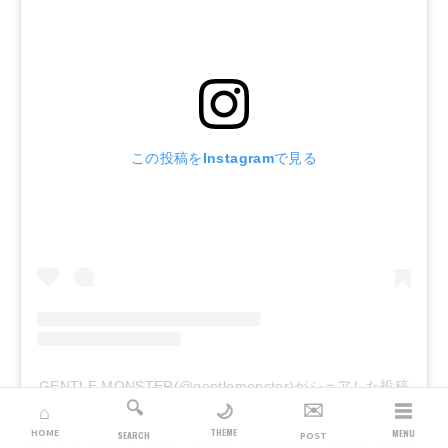
この投稿をInstagramで見る
GENTLE MONSTER(@gentlemonster)がシェアした投稿
🔍
✉️
☰
🌙
⌂
THEME
HOME
MENU
SEARCH
POST