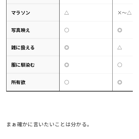
マラソン
△
×〜△
写真映え
○
◎
雑に扱える
◎
△
服に馴染む
◎
○
所有欲
○
◎
まぁ確かに言いたいことは分かる。