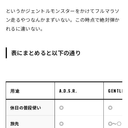
というかジェントルモンスターをかけてフルマラソ
ン走るやつなんかまずいない。この時点で絶対弾か
れるに違いない。
表にまとめると以下の通り
用途
A.D.S.R.
GENTLE 
休日の普段使い
◎
◎
旅先
◎
◎〜○