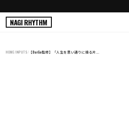
NAGI RHYTHM
HOME
/
INPUTS
/
【DaiGo監修】「人生を思い通りに操る片...