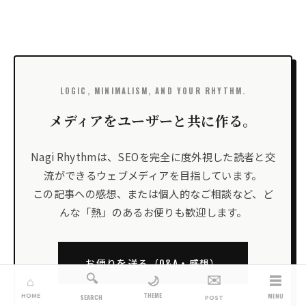
LOGIC, MINIMALISM, AND YOUR RHYTHM.
メディアをユーザーと共に作る。
Nagi Rhythmは、SEOを完全に度外視した読者と交
流ができるウェブメディアを目指しています。
この記事への感想、または個人的なご相談など、ど
んな「熱」のあるお便りも歓迎します。
お便りを送る（Q&A・感想）
🔍
✉️
☰
🌙
⌂
THEME
HOME
MENU
SEARCH
POST