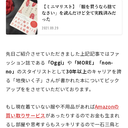
【ミニマリスト】「服を買うなら捨て
なさい」を読んだけど全て実践済みだ
った
2021.09.29
先日ご紹介させていただきました上記記事ではファ
ッション誌である
「Oggi」
や
「MORE」「non-
no」
のスタイリストとして
30年以上
のキャリアを誇
る「地曳いく子」さんが書かれた本についてピック
アップををさせていただいております。
もし現在着ていない服や不用品があれば
Amazonの
買い取りサービス
があったりするのでお金も生まれ
るし部屋や思考すらもスッキリするので
一石三鳥
と