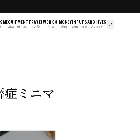
ISM
EQUIPMENT
TRAVEL
WORK & MONEY
INPUTS
ARCHIVES
🌙
慣
道具・愛用品
1人旅
仕事・生活費
映画・読書
過去ログ
癖症ミニマ