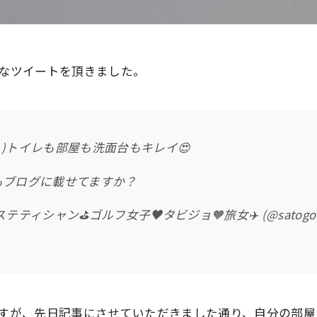
なツイートを頂きました。
･｡)トイレも部屋も洗面台もキレイ😍
もブログに載せてますか？
ティシャン⛳ゴルフ女子♥タビジョ🧡旅女✈️ (@satogolf
すが、先日記事にさせていただきました通り、自分の部屋