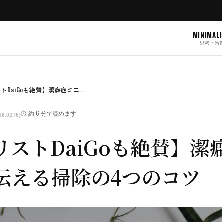
MINIMAL
思考・習
DaiGoも絶賛】潔癖症ミニ...
⏱️ 約 6 分で読めます
26.02.16)
リストDaiGoも絶賛】潔
伝える掃除の4つのコツ