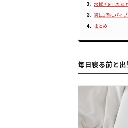
水拭きをしたあ
週に1回にパイ
まとめ
毎日寝る前と出