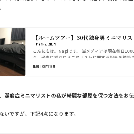
。
【ルームツアー】30代独身男ミニマリス
【1k8畳】
こんにちは。Nagiです。 当メディアは現在毎日10
り、過去に様々なミニマリストに関する記事を執筆
https://sib-official.com/141…
NAGI RHYTHM
、
潔癖症ミニマリストの私が綺麗な部屋を保つ方法
をお伝
ないですが、下記4点になります。