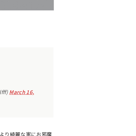
ff)
March 16,
より綺麗な家にお邪魔