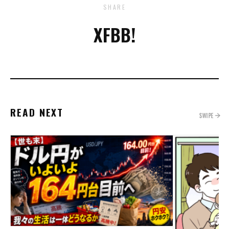
SHARE
X
FB
B!
READ NEXT
SWIPE