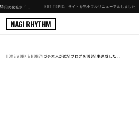
サイトを完全フルリニューアルしました
HOT TOPIC:
NOW ACCE
.
NAGI RHYTHM
HOME
/
WORK & MONEY
/
ガチ素人が雑記ブログを100記事達成した...