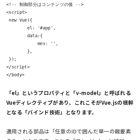
<!-- 制御部分はコンテンツの後 -->
<script>
new
Vue
({
el
:
'
#app
'
,
data
:{
mes
:
''
,
},
});
</script>
</body>
「el」というプロパティと「v-model」と呼ばれる
Vueディレクティブがあり、これこそがVue.jsの根幹
となる「バインド技術」となります。
適用される部品は「任意のIDで囲んだ単一の親要素