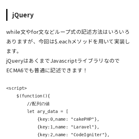
jQuery
while文やfor文などループ式の記述方法はいろいろ
ありますが、今回は$.eachメソッドを用いて実装し
ます。
jQueryはあくまでJavascriptライブラリなので
ECMA6でも普通に記述できます！
<script>
$
(
function
(){
//配列の値
let
ary_data
=
[
{
key
:
0
,
name
:
"
cakePHP
"
},
{
key
:
1
,
name
:
"
Laravel
"
},
{
key
:
2
,
name
:
"
CodeIgniter
"
},