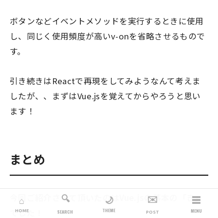
ボタンなどイベントメソッドを実行するときに使用
し、同じく使用頻度が高いv-onを省略させるもので
す。
引き続きはReactで再現をしてみようなんて考えま
したが、、まずはVue.jsを覚えてからやろうと思い
ます！
まとめ
今回ご紹介させて頂いたのはVue.jsの基本の「き」
🔍
✉️
☰
🌙
⌂
でした！
THEME
HOME
MENU
SEARCH
POST