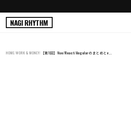
NAGI RHYTHM
HOME
/
WORK & MONEY
/
【第1回】Vue/React/Angularのまとめとv...