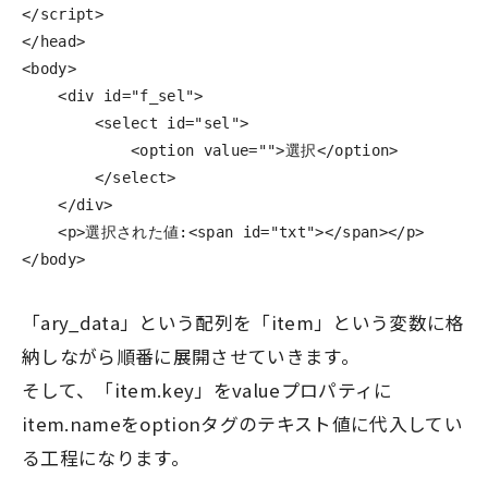
</script>
</head>
<body>
<div
id=
"f_sel"
>
<select
id=
"sel"
>
<option
value=
""
>
選択
</option>
</select>
</div>
<p>
選択された値:
<span
id=
"txt"
></span></p>
</body>
「ary_data」という配列を「item」という変数に格
納しながら順番に展開させていきます。
そして、「item.key」をvalueプロパティに
item.nameをoptionタグのテキスト値に代入してい
る工程になります。