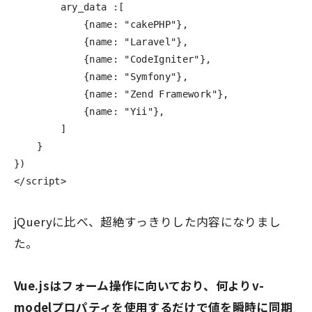
ary_data
:[
{
name
:
"
cakePHP
"
},
{
name
:
"
Laravel
"
},
{
name
:
"
CodeIgniter
"
},
{
name
:
"
Symfony
"
},
{
name
:
"
Zend Framework
"
},
{
name
:
"
Yii
"
},
]
}
})
</script>
jQueryに比べ、超絶すっきりした内容になりまし
た。
Vue.jsはフォーム操作に向いており、何よりv-
modelプロパティを使用するだけで値を瞬時に同期