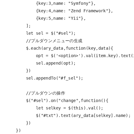
{
key
:
3
,
name
:
"
Symfony
"
},
{
key
:
4
,
name
:
"
Zend Framework
"
},
{
key
:
5
,
name
:
"
Yii
"
},
];
let
sel
=
$
(
"
#sel
"
);
//プルダウンメニューの生成
$
.
each
(
ary_data
,
function
(
key
,
data
){
opt
=
$
(
'
<option>
'
).
val
(
item
.
key
).
text
(
sel
.
append
(
opt
);
})
sel
.
appendTo
(
"
#f_sel
"
);
//プルダウンの操作
$
(
"
#sel
"
).
on
(
"
change
"
,
function
(){
let
selkey
=
$
(
this
).
val
();
$
(
"
#txt
"
).
text
(
ary_data
[
selkey
].
name
);
})
})