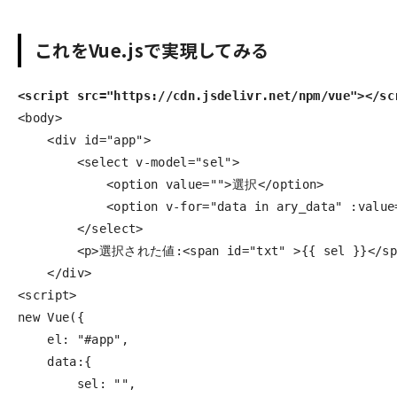
これをVue.jsで実現してみる
<script src="https://cdn.jsdelivr.net/npm/vue"></sc
<body>
<div
id=
"app"
>
<select
v-model=
"sel"
>
<option
value=
""
>
選択
</option>
<option
v-for=
"data in ary_data"
:value
</select>
<p>
選択された値:
<span
id=
"txt"
>
{{ sel }}
</sp
</div>
<script>
new
Vue
({
el
:
"
#app
"
,
data
:{
sel
:
""
,