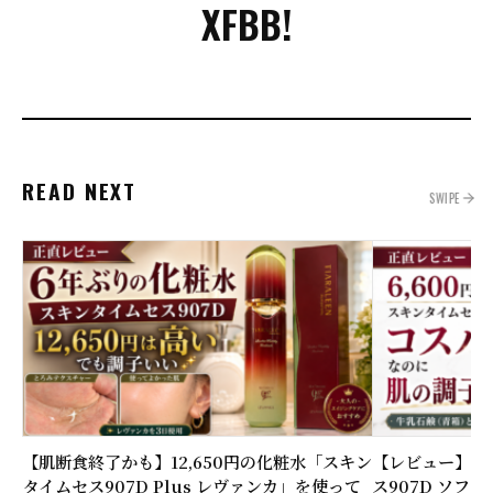
X
FB
B!
READ NEXT
SWIPE
【肌断食終了かも】12,650円の化粧水「スキン
【レビュー】6,
タイムセス907D Plus レヴァンカ」を使って
ス907D ソフ