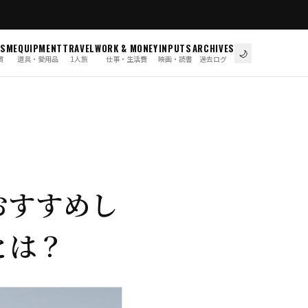
ISM
EQUIPMENT
TRAVEL
WORK & MONEY
INPUTS
ARCHIVES
🌙
慣
道具・愛用品
1人旅
仕事・生活費
映画・読書
過去ログ
おすすめし
とは？