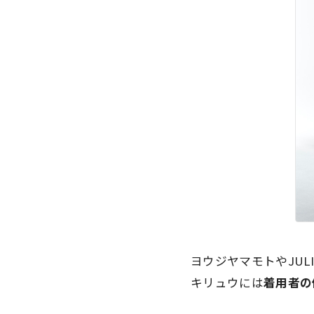
ヨウジヤマモトやJU
キリュウには
着用者の