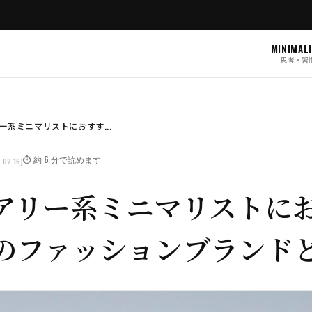
MINIMAL
思考・習
ー系ミニマリストにおすす...
⏱️ 約 6 分で読めます
.02.16)
アリー系ミニマリストに
のファッションブランド