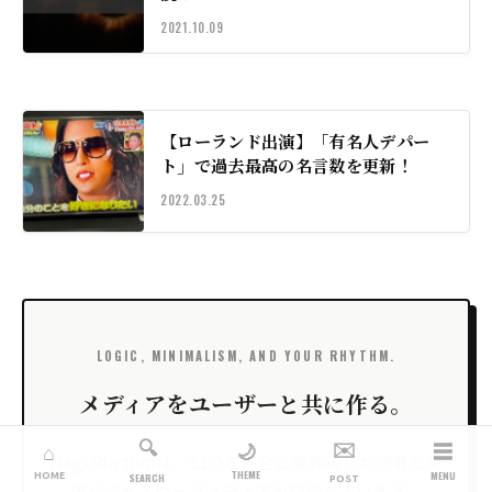
2021.10.09
【ローランド出演】「有名人デパー
ト」で過去最高の名言数を更新！
2022.03.25
LOGIC, MINIMALISM, AND YOUR RHYTHM.
メディアをユーザーと共に作る。
🔍
✉️
☰
🌙
⌂
Nagi Rhythmは、SEOを完全に度外視した読者と交
THEME
HOME
MENU
SEARCH
POST
流ができるウェブメディアを目指しています。