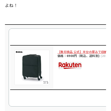
よね！
【無印良品 公式】半分の厚みで収納で
価格：6900円（税込、送料別)
(2022