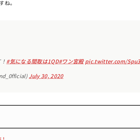
すね。
て！
#気になる間取は1QD
#ワン宮殿
pic.twitter.com/Sp
d_0fficial)
July 30, 2020
装！