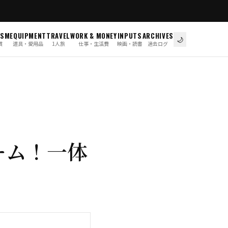
ISM
EQUIPMENT
TRAVEL
WORK & MONEY
INPUTS
ARCHIVES
🌙
慣
道具・愛用品
1人旅
仕事・生活費
映画・読書
過去ログ
ーム！一体