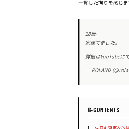
一貫した拘りを感じま
28歳。
家建てました。
詳細はYouTubeに
— ROLAND (@rolan
CONTENTS
先日も寝室を改