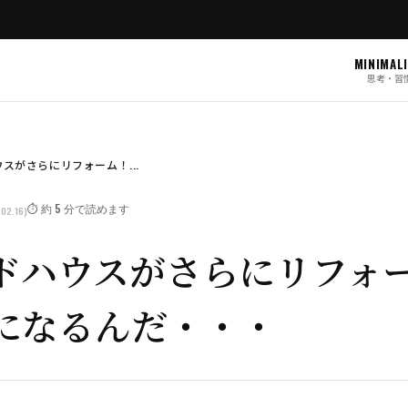
MINIMAL
思考・習
スがさらにリフォーム！...
⏱️ 約 5 分で読めます
02.16)
ドハウスがさらにリフォ
になるんだ・・・