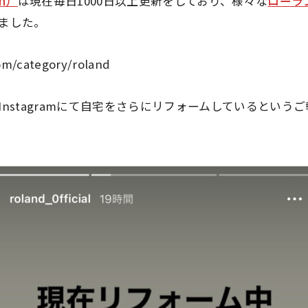
hm）
は現在毎日1000日以上更新をしており、様々な
ローラ
ました。
.com/category/roland
stagramにて
自宅をさらにリフォームしている
というご