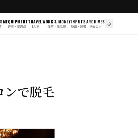
ISM
EQUIPMENT
TRAVEL
WORK & MONEY
INPUTS
ARCHIVES
🌙
慣
道具・愛用品
1人旅
仕事・生活費
映画・読書
過去ログ
ロンで脱毛