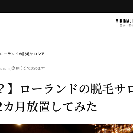
MINIMAL
思考・習
ローランドの脱毛サロンで...
⏱️ 約 6 分で読めます
6.02.16)
？】ローランドの脱毛サ
て2カ月放置してみた