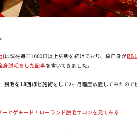
す。
m)
は現在毎日1000日以上更新を続けており、僕自身が
RB
て全身脱毛をした記事
を書いてきました。
、
脱毛を18回ほど施術
をして2ヶ月程度放置してみたので
パーヒゲモード！ローランド脱毛サロンを見てみる