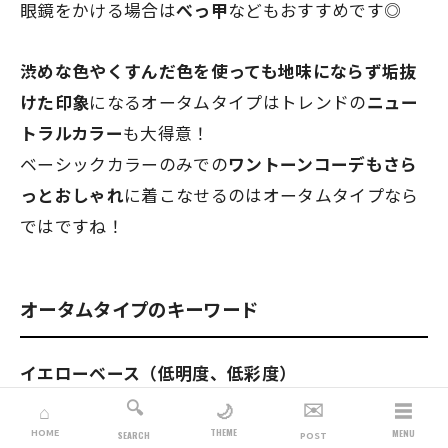
眼鏡をかける場合は
べっ甲
などもおすすめです◎
渋めな色やくすんだ色を使っても地味にならず垢抜
けた印象
になるオータムタイプはトレンドの
ニュー
トラルカラー
も大得意！
ベーシックカラーのみでの
ワントーンコーデもさら
っとおしゃれ
に着こなせるのはオータムタイプなら
ではですね！
オータムタイプのキーワード
イエローベース（低明度、低彩度）
🔍
✉️
☰
🌙
⌂
THEME
HOME
MENU
SEARCH
POST