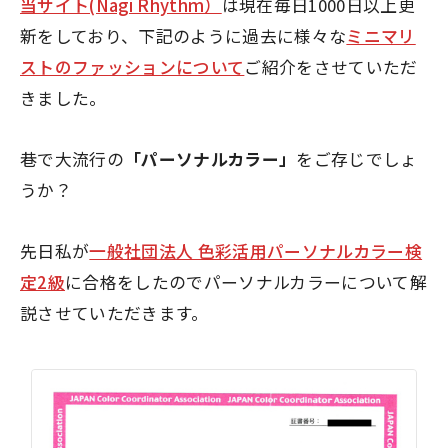
当サイト(Nagi Rhythm）
は現在毎日1000日以上更
新をしており、下記のように過去に様々な
ミニマリ
ストのファッションについて
ご紹介をさせていただ
きました。
巷で大流行の
「パーソナルカラー」
をご存じでしょ
うか？
先日私が
一般社団法人 色彩活用パーソナルカラー検
定2級
に合格をしたのでパーソナルカラーについて解
説させていただきます。