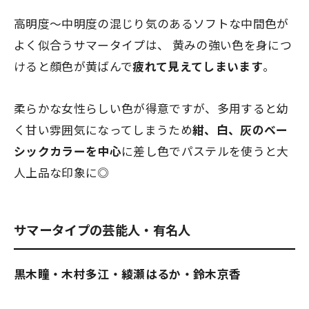
高明度～中明度の混じり気のあるソフトな中間色が
よく似合うサマータイプは、 黄みの強い色を身につ
けると顔色が黄ばんで
疲れて見えてしまいます
。
柔らかな女性らしい色が得意ですが、多用すると幼
く甘い雰囲気になってしまうため
紺、白、灰のベー
シックカラーを中心
に差し色でパステルを使うと大
人上品な印象に◎
サマータイプの芸能人・有名人
黒木瞳・木村多江・綾瀬はるか・鈴木京香