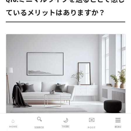
ているメリットはありますか？
🔍
✉️
☰
🌙
⌂
THEME
HOME
MENU
SEARCH
POST