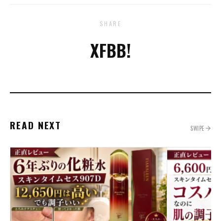
SHARE
X
FB
B!
READ NEXT
SWIPE