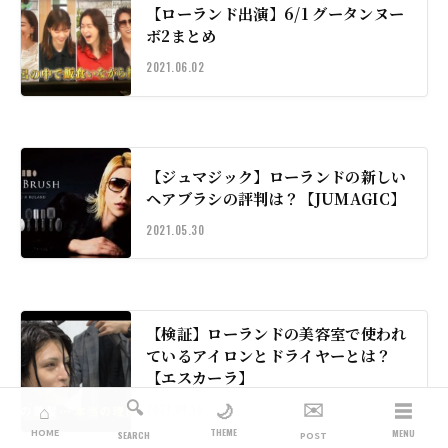
【ローランド出演】6/1 グータンヌー
ボ2まとめ
2021.06.02
【ジュマジック】ローランドの新しい
ヘアブラシの評判は？【JUMAGIC】
2021.05.30
【検証】ローランドの美容室で使われ
ているアイロンとドライヤーとは？
【エスカーラ】
🔍
✉️
☰
🌙
⌂
2021.04.16
THEME
HOME
MENU
SEARCH
POST