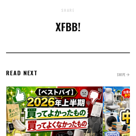
SHARE
X
FB
B!
READ NEXT
SWIPE