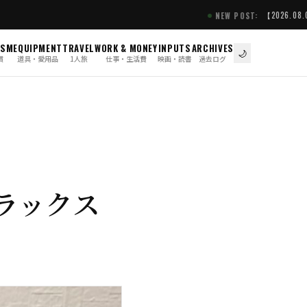
【2026.08.05】【正直レビュー
NEW POST:
ISM
EQUIPMENT
TRAVEL
WORK & MONEY
INPUTS
ARCHIVES
🌙
慣
道具・愛用品
1人旅
仕事・生活費
映画・読書
過去ログ
ラックス