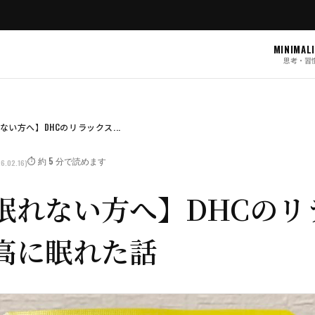
MINIMAL
思考・習
い方へ】DHCのリラックス...
⏱️ 約 5 分で読めます
6.02.16)
眠れない方へ】DHCのリ
高に眠れた話