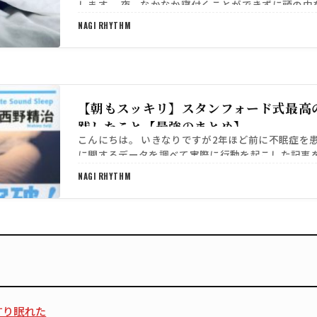
します。 夜、なかなか寝付くことができずに頭の中
て止まらず、ますます悲惨な不安状態に陥ってしま
NAGI RHYTHM
【朝もスッキリ】スタンフォード式最高
践したこと【最強のまとめ】
こんにちは。 いきなりですが2年ほど前に不眠症を
に関するデータを調べて実際に行動を起こした記事
た。 https://sib-official.com/512…
NAGI RHYTHM
すり眠れた