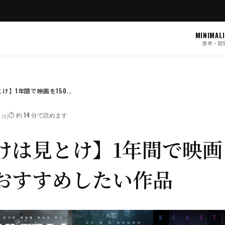
MINIMAL
思考・習
】1年間で映画を150...
⏱️ 約 14 分で読めます
.16)
けは見とけ】1年間で映画を
おすすめしたい作品