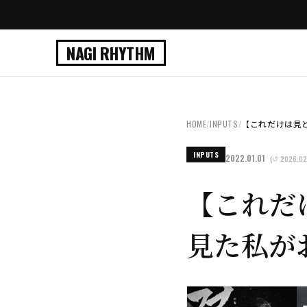
NAGI RHYTHM
HOME
/
INPUTS
/
【これだけは見とけ
INPUTS
2022.01.01
(↺ 2026.02
【これだ
見た私が