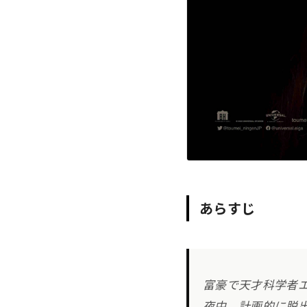
あらすじ
富豪で天才科学者
夜中、計画的に脱