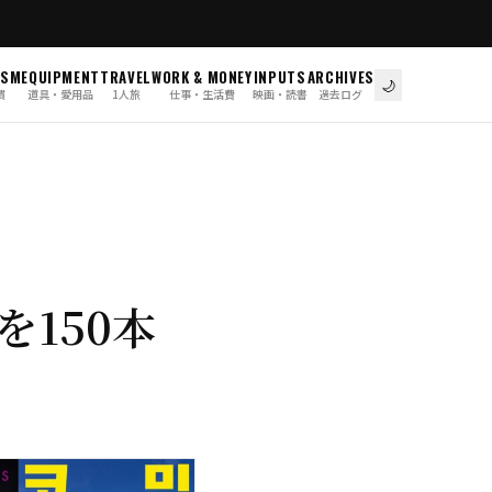
ISM
EQUIPMENT
TRAVEL
WORK & MONEY
INPUTS
ARCHIVES
🌙
慣
道具・愛用品
1人旅
仕事・生活費
映画・読書
過去ログ
150本