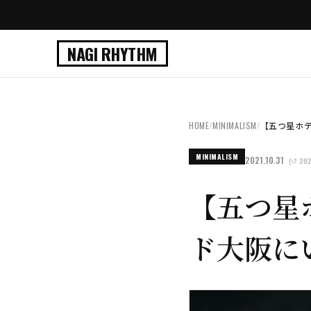
NAGI RHYTHM
HOME
/
MINIMALISM
/
【五つ星ホテ
MINIMALISM
2021.10.31
(↺ 202
【五つ星
ド大阪に