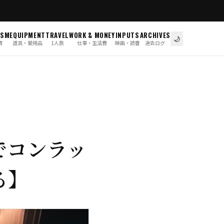
ISM
EQUIPMENT
TRAVEL
WORK & MONEY
INPUTS
ARCHIVES
🌙
慣
道具・愛用品
1人旅
仕事・生活費
映画・読書
過去ログ
でコンラッ
る】