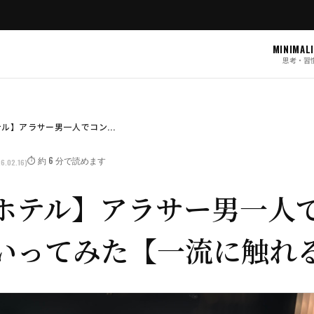
MINIMAL
思考・習
ル】アラサー男一人でコン...
⏱️ 約 6 分で読めます
6.02.16)
ホテル】アラサー男一人
いってみた【一流に触れ