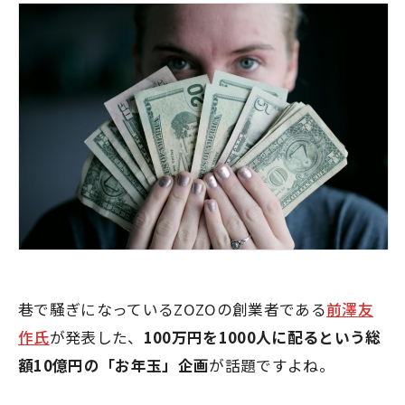
巷で騒ぎになっているZOZOの創業者である
前澤友
作氏
が発表した、
100万円を1000人に配るという総
額10億円の「お年玉」企画
が話題ですよね。