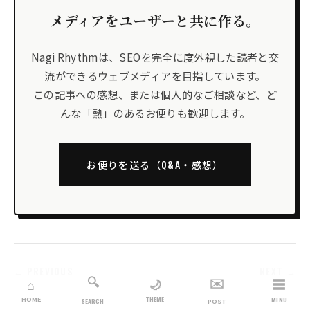
メディアをユーザーと共に作る。
Nagi Rhythmは、SEOを完全に度外視した読者と交
流ができるウェブメディアを目指しています。
この記事への感想、または個人的なご相談など、ど
んな「熱」のあるお便りも歓迎します。
お便りを送る（Q&A・感想）
← PREVIOUS
NEXT →
🔍
✉️
☰
🌙
⌂
THEME
HOME
MENU
SEARCH
POST