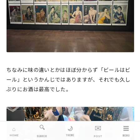
ちなみに味の違いとかはほぼ分からず「ビールはビ
ール」というかんじではありますが、それでも久し
ぶりにお酒は最高でした。
🔍
✉️
☰
🌙
⌂
THEME
HOME
MENU
SEARCH
POST