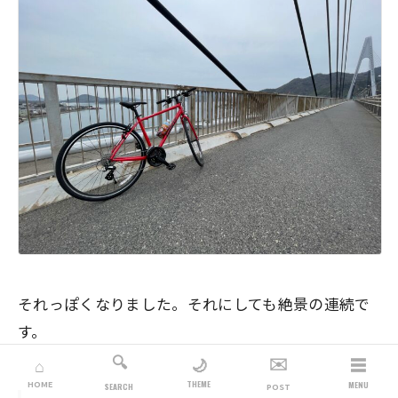
それっぽくなりました。それにしても絶景の連続で
す。
🔍
✉️
☰
🌙
⌂
THEME
HOME
MENU
SEARCH
POST