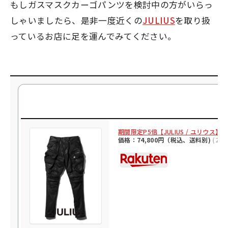
もしガスマスクカーゴパンツを検討中の方がいらっ
しゃいましたら、是非一度近くの
JULIUS
を取り扱
っているお店に足を運んでみてください。
期間限定P5倍【JULIUS / ユリウス】 
価格：74,800円（税込、送料別)
(202