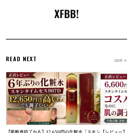
X
FB
B!
READ NEXT
SWIPE
【肌断食終了かも】12,650円の化粧水「スキン
【レビュー】6,