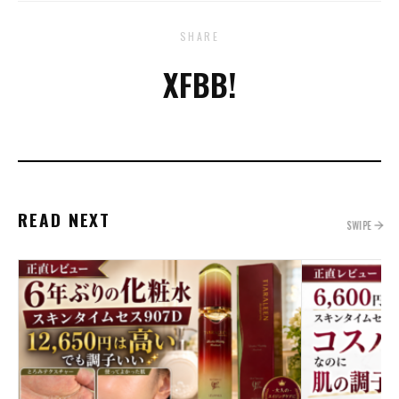
SHARE
X
FB
B!
READ NEXT
SWIPE