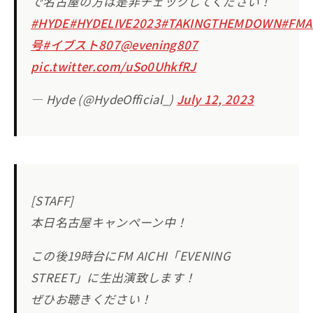
で名古屋の方は是非チェックしてください！
#HYDE
#HYDELIVE2023
#TAKINGTHEMDOWN
#FMA
号
#イブスト807
@evening807
pic.twitter.com/uSo0UhkfRJ
— Hyde (@HydeOfficial_)
July 12, 2023
[STAFF]
本日名古屋キャンペーン中！
この後19時台にFM AICHI「EVENING
STREET」に生出演致します！
ぜひお聴きください！