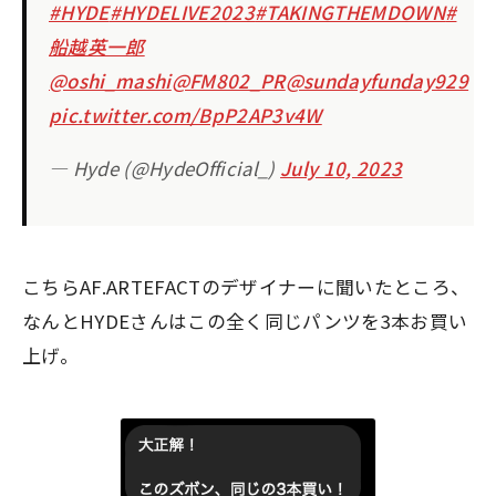
#HYDE
#HYDELIVE2023
#TAKINGTHEMDOWN
#
船越英一郎
@oshi_mashi
@FM802_PR
@sundayfunday929
pic.twitter.com/BpP2AP3v4W
— Hyde (@HydeOfficial_)
July 10, 2023
こちらAF.ARTEFACTのデザイナーに聞いたところ、
なんとHYDEさんはこの全く同じパンツを3本お買い
上げ。