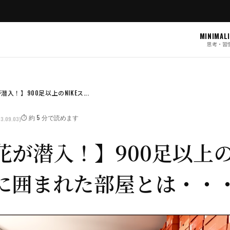
MINIMAL
思考・習
入！】900足以上のNIKEス...
⏱️ 約 5 分で読めます
3.09.03)
花が潜入！】900足以上の
に囲まれた部屋とは・・