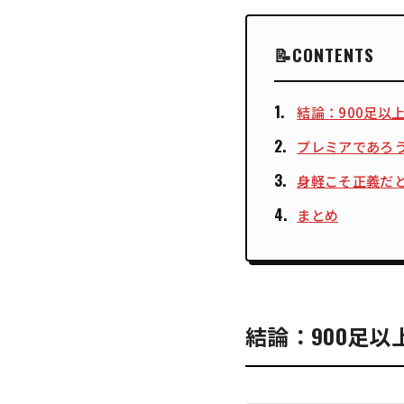
CONTENTS
結論：900足以
プレミアであろ
身軽こそ正義だ
まとめ
結論：900足