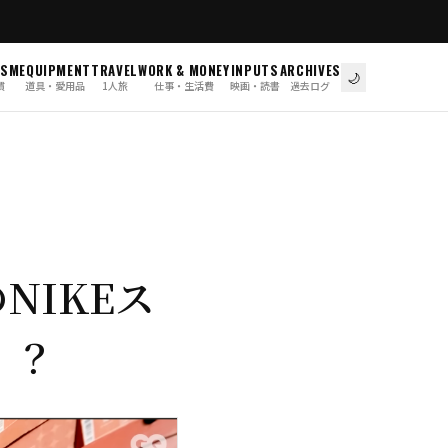
ISM
EQUIPMENT
TRAVEL
WORK & MONEY
INPUTS
ARCHIVES
🌙
慣
道具・愛用品
1人旅
仕事・生活費
映画・読書
過去ログ
NIKEス
・？