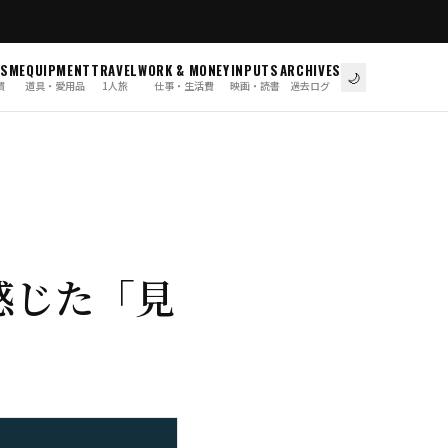
ISM
EQUIPMENT
TRAVEL
WORK & MONEY
INPUTS
ARCHIVES
🌙
慣
道具・愛用品
1人旅
仕事・生活費
映画・読書
過去ログ
感じた「見