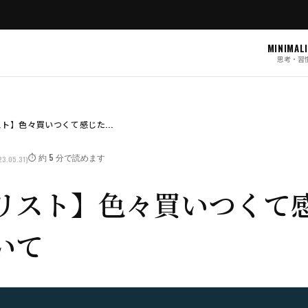
MINIMAL
思考・習
ト】色々買いつくて感じた...
⏱️ 約 5 分で読めます
23.05.31)
リスト】色々買いつくて
いて