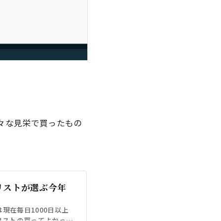
に様々な見栄で買ったもの
マリストが選ぶ今年
）は現在毎日1000日以上
リストの買ってよかった