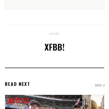
SHARE
X
FB
B!
READ NEXT
SWIPE