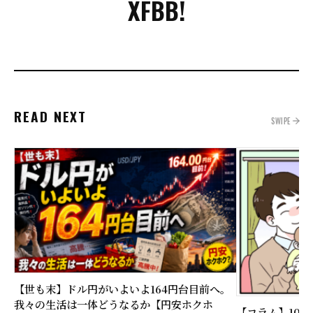
X
FB
B!
READ NEXT
SWIPE
【世も末】ドル円がいよいよ164円台目前へ。
我々の生活は一体どうなるか【円安ホクホ
【コラム】10