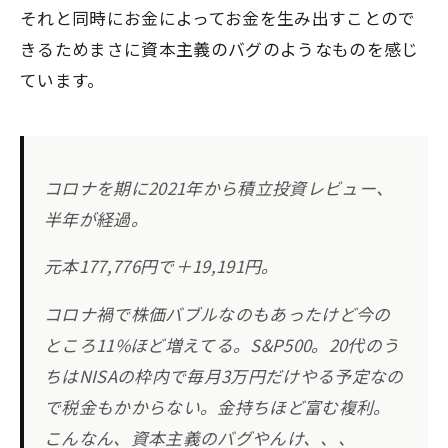
それと同時にお金によってお金を生み出すことので
きるためまさに
資本主義のバグのようなもの
を感じ
ています。
コロナを期に2021年から積立投資レビュー、
半年が経過。
元本177,776円で＋19,191円。
コロナ禍で株価バブルなのもあったけど今の
ところ11%ほど増えてる。S&P500。20代のう
ちはNISAの枠内で毎月3万円だけやる予定なの
で税金もかからない。金持ちほど富む複利。
こんなん、資本主義のバグやんけ、、、