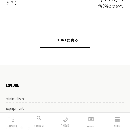
ク？】
済的について比
← HOMEに戻る
EXPLORE
Minimalism
Equipment
🔍
✉️
☰
Travel
🌙
⌂
THEME
HOME
MENU
SEARCH
POST
Work ＆ Money